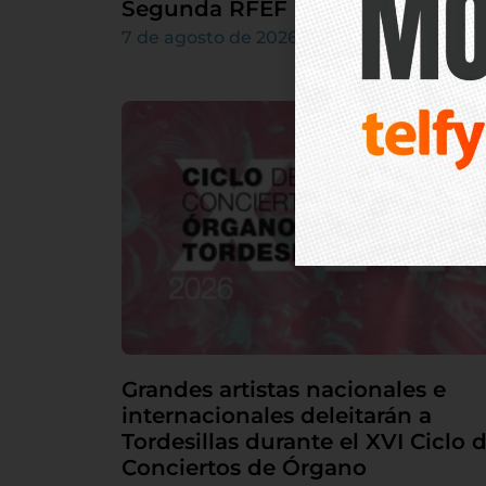
Segunda RFEF
7 de agosto de 2026
Grandes artistas nacionales e
internacionales deleitarán a
Tordesillas durante el XVI Ciclo 
Conciertos de Órgano