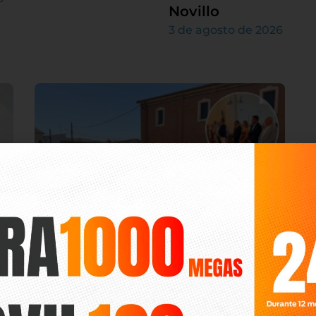
Novillo
3 de agosto de 2026
Villamarciel da comienzo a sus
as
patronales con la misa en honor a
la Virgen de las Nieves