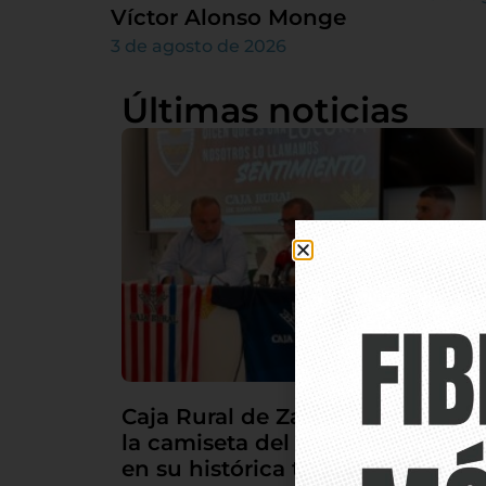
Víctor Alonso Monge
3 de agosto de 2026
Últimas noticias
Caja Rural de Zamora seguirá en
la camiseta del Atlético Tordesill
en su histórica temporada en