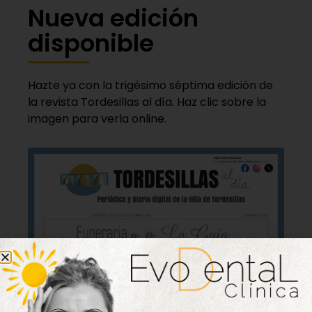
Nueva edición
disponible
Hazte ya con la trigésimo séptima edición de
la revista Tordesillas al día. Haz clic sobre la
imagen para verla online.