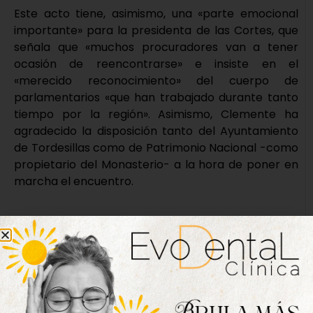
Este acto tiene, asimismo, una «parte emocional
importante» para la presidenta de las Cortes, que
señala que «muchos procuradores van a tener
ocasión de reencontrarse» e insiste en el
«merecido reconocimiento» del cuerpo de
parlamentarios «que han trabajado durante tanto
tiempo por la región». Asimismo, Clemente ha
agradecido la disposición tanto del Ayuntamiento
de Tordesillas como de Patrimonio Nacional -como
propietario del Monasterio- a la hora de poner en
marcha el encuentro.
Nueva edición
disponible