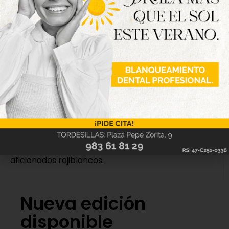
(Chatún, min.46), Emi (Adrián Ferreras, min.90),
Samu Aparicio (Miguel Hernández, min.90) y Torres
(Popi, min.74).
Goles:
0-1: Abel Conejo, min.90.
Árbitro:
Martínez Rodríguez (León). Amonestó a los
locales Fran Adeva, Apa y Sellés y a los visitantes
Colás, Conejo, Villa, Fer, Samu Aparicio y expulsó a
su delegado Alberto ‘Chele’ con roja directa.
Incidencias:
partido correspondiente a la jornada
30 en el grupo VIII de 3ª RFEF disputado en La
Balastera ante unos 500 espectadores, 150 de ellos
aficionados rojiblancos.
Nueva edición
disponible