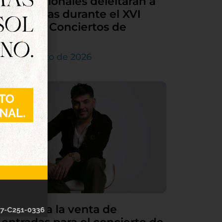
internacionales deleitarán a
Tordesillas durante el XVI
Ciclo de Conciertos de
Órgano
4 de agosto de 2026
Continúa la venta de