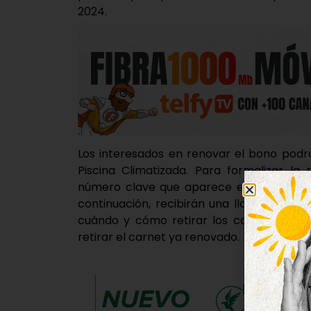
2024.
Los interesados en renovar el bono podrá
Piscina Climatizada. Para formalizar la
número clave que aparece en el carnet 
continuación, recibirán una llamada al t
cuándo y cómo retirar los carnets ya ren
retirar el carnet ya renovado.