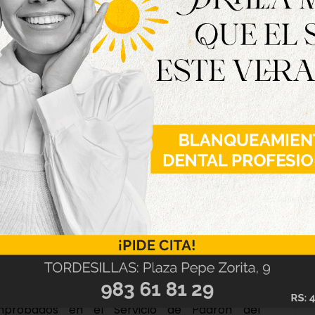
021 deberán incluir en el sobre una fotografía,
enerlo. Asimismo, las personas con algún tipo de
acreditativo de la misma.
abonos habrá que esperar hasta el 7 de junio.
á abierto hasta el día 30. Los nuevos abonos
ndividual. Aquellos que estén interesados en la
 fotocopia del libro de familia y el DNI de cada
or su parte, los que quieran el abono individual
a del DNI y una foto actualizada.
 si están empadronados en Tordesillas, unos
mprobados en el Servicio de Padrón del