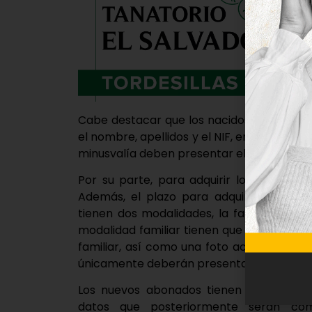
Cabe destacar que los nacidos en el año 2
el nombre, apellidos y el NIF, en caso de t
minusvalía deben presentar el documento 
Por su parte, para adquirir los nuevos 
Además, el plazo para adquirirlos estar
tienen dos modalidades, la familiar y la i
modalidad familiar tienen que presentar la
familiar, así como una foto actualizada. P
únicamente deberán presentar una fotocopi
Los nuevos abonados tienen que indicar
datos que posteriormente serán co