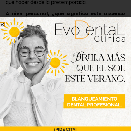
que hacer desde la pretemporada.
A nivel personal, ¿qué significa este ascenso
para su carrera? ¿está preparado para lo que
viene?
Es la segunda vez que alcanzo el ascenso; la última,
con la Arandina, no conseguimos mantenernos; y
sin embargo espero demostrar al Tordesillas y a la
afición que estoy preparado y tengo ganas de
hacer una buena temporada.
Fotografías: Atlético Tordesillas.
Nueva edición
disponible