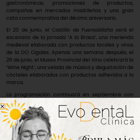
gastronómicas, promociones de productos,
campañas en mercados madrileños y una gran
cata conmemorativa del décimo aniversario.
El 20 de junio, el Castillo de Fuensaldaña será el
escenario de la jornada ‘A la Brasa’, una merienda
medieval elaborada con productos locales y vinos
de la DO Cigales. Apenas una semana después, el
26 de junio, el Museo Provincial del Vino celebrará la
‘Wine Night’, una velada de música y degustación de
cócteles elaborados con productos adheridos a la
marca.
La programación continuará en septiembre con
catas maridaje a bordo del barco Antonio de Ulloa
en el Canal de Castilla, mientras que el 10 de
octubre tendrá lugar la Fiesta de las Familias en el
Valle de los Seis Sentidos, coincidiendo además con
el vigésimo aniversario de este parque temático.