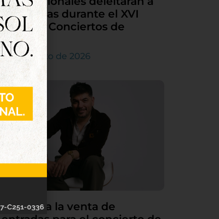
internacionales deleitarán a
Tordesillas durante el XVI
Ciclo de Conciertos de
Órgano
4 de agosto de 2026
Continúa la venta de