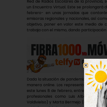
Red de Radios Escolares de la provincia,
un Encuentro Virtual. Este se prolongará 
febrero- en unas jornadas que contará
emisoras regionales y nacionales, así com
objetivo, poner en valor este medio de 
trabaja con el mismo, dando participación 
Dada la situación de pandemia, en esta o
manera online. Los representantes del IE
este lunes 8 de febrero, entre las 10:00 
profesionales como Luis Alberto Vaquer
Valdivielso) y Marta Bermejo (Cope).
Para