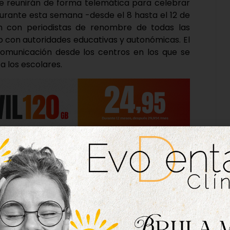
 se reunirán de forma telemática para celebrar
durante esta semana -desde el 8 hasta el 12 de
n con periodistas de renombre de todas las
o con autoridades educativas y autonómicas. El
comunicación desde los centros en los que se
a los escolares.
casión el encuentro se realizará únicamente de
S Juana I de Castilla participarán en concreto
y las 11:00 horas, acompañados en las ondas por
o (Mediaset-Cuatro), Jokin Gormilla (Radio
 acceder a los contenidos de estos encuentros