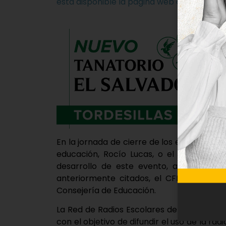
está disponible la página web del mismo, 
En la jornada de cierre de los encuentros
educación, Rocío Lucas, o el delegado te
desarrollo de este evento, además, se 
anteriormente citados, el CFIE de Vallado
Consejería de Educación.
La Red de Radios Escolares de Valladolid 
con el objetivo de difundir el uso de la r