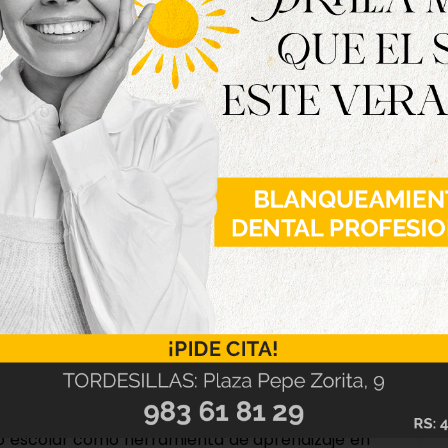
con los correspondientes enlaces
.
 participarán autoridades como la consejera de
rritorial de la Junta, Augusto Cobos. Para el
ha contado con los profesionales del medio
lid, la Dirección Provincial de Valladolid y la
realiza este evento por tercer año consecutivo,
adio escolar como herramienta de aprendizaje en