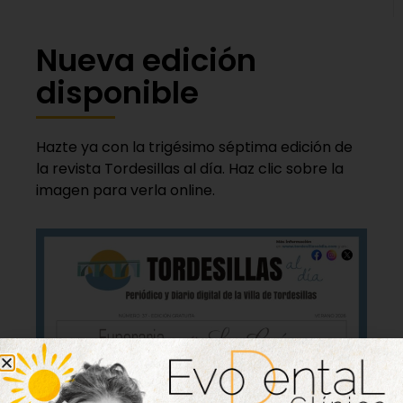
Nueva edición
disponible
Hazte ya con la trigésimo séptima edición de
la revista Tordesillas al día. Haz clic sobre la
imagen para verla online.