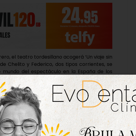
ero, el teatro tordesillano acogerá ‘Un viaje sin
e Chelito y Federico, dos tipos corrientes, se
o mundo del espectáculo en la España de los