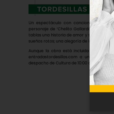
Un espectáculo con canciones de aquel
personaje de ‘Chelito Gallardo’, una art
tablas una historia de amor y supervivencia
sueños rotos; una alegoría de la fantasía d
Aunque la obra está incluida en el abon
entradastordesillas.com a un precio de
despacho de Cultura de 10:00 a 13:00 horas