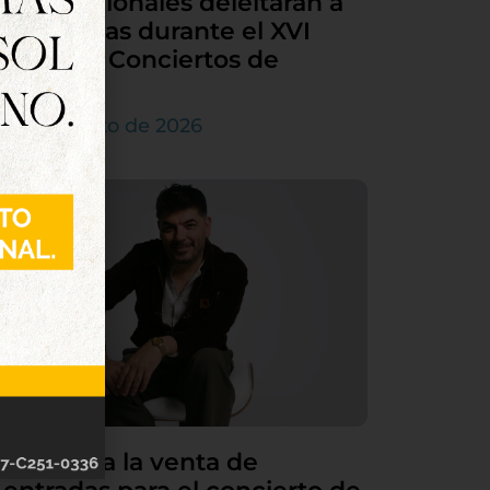
internacionales deleitarán a
Tordesillas durante el XVI
Ciclo de Conciertos de
Órgano
4 de agosto de 2026
Continúa la venta de