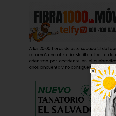
A las 20:00 horas de este sábado 21 de febr
retorno’, una obra de Meditea teatro dond
adentran por accidente en el quebradiz
años cincuenta y no consiguen salir ilesos.