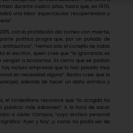
rmiso durante cuatro años, hasta que, en 1970,
realizó una labor espectacular recuperándolo y
eria”.
015, con la prohibición del torneo con muerte,
parte política progre que, por un puñado de
 antitaurinos”. “Hemos sido el conejillo de indias
 el escritor, quien cree que “la ignorancia es
e vengan a acosarnos. Es cierto que se podían
 hay incluso empresas que lo han pasado muy
ional sin necesidad alguna”. Benito cree que la
municipio, además de hacer un daño anímico y
.
s, el tordesillano reconoce que “la acogida ha
ta publicar más ediciones”. A la hora de sacar
ación a Javier Campos, “cuyo archivo personal
tográfico ‘Ayer y hoy’, y, como no podía ser de