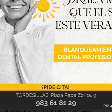
 sus detractores, y es que, sin ir más lejos, en
 gobernador civil de Valladolid denegó el permiso
interceder el general Queipo de Llano, a través
diera celebrarse”, señala Benito. Año tras año,
 evolución económica del torneo, así como las
 tan reseñables como la de Mariano Preciados o
nito, la de los sesenta. Concretamente, y tal y
del festejo fue “un caos absoluto”. “Ello llevó a