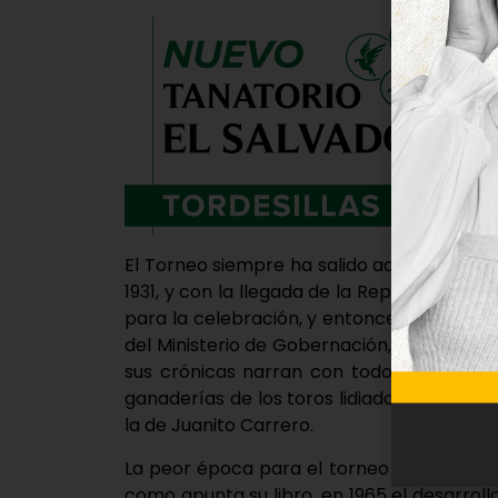
El Torneo siempre ha salido adelante pese a
1931, y con la llegada de la República, “el
para la celebración, y entonces tuvo que 
del Ministerio de Gobernación, para que pu
sus crónicas narran con todo detalle la
ganaderías de los toros lidiados, algunas
la de Juanito Carrero.
La peor época para el torneo fue, para Be
como apunta su libro, en 1965 el desarrollo 