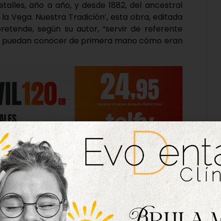
etalles, año a año, y desde 1882, del ancestral
e la Vega. Nuestra Tradición’, esta obra, editada
pretende, según su autor, “servir de referente
ue puedan conocer de primera mano cómo eran
nvestigación, Benito ha encontrado innumerables
omento, sobre el festejo. “La primera crónica
a crisis económica de 1929 afectó a Tordesillas.
 hasta tres convocatorias para sortear todo
el escritor.