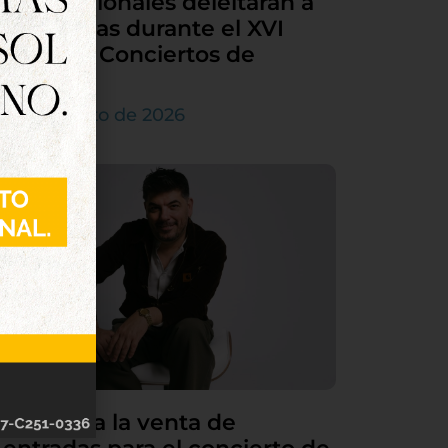
internacionales deleitarán a
Tordesillas durante el XVI
Ciclo de Conciertos de
Órgano
4 de agosto de 2026
Continúa la venta de