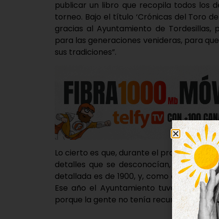
publicar un libro que recopila todos los d
torneo. Bajo el título ‘Crónicas del Toro d
gracias al Ayuntamiento de Tordesillas, 
para las generaciones venideras, para q
sus tradiciones”.
Lo cierto es que, durante el proceso de i
detalles que se desconocían, hasta el m
detallada es de 1900, y, como curiosidad, l
Ese año el Ayuntamiento tuvo que hacer
porque la gente no tenía recursos”, apunta 