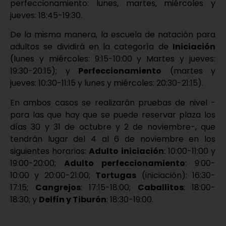
perfeccionamiento: lunes, martes, miércoles y
jueves: 18:45-19:30.
De la misma manera, la escuela de natación para
adultos se dividirá en la categoría de
Iniciación
(lunes y miércoles: 9:15-10:00 y Martes y jueves:
19:30-20:15); y
Perfeccionamiento
(martes y
jueves: 10:30-11:15 y lunes y miércoles: 20:30-21:15).
En ambos casos se realizarán pruebas de nivel -
para las que hay que se puede reservar plaza los
días 30 y 31 de octubre y 2 de noviembre-, que
tendrán lugar del 4 al 6 de noviembre en los
siguientes horarios:
Adulto iniciación
: 10:00-11:00 y
19:00-20:00;
Adulto perfeccionamiento
: 9:00-
10:00 y 20:00-21:00;
Tortugas
(iniciación): 16:30-
17:15;
Cangrejos
: 17:15-18:00;
Caballitos
: 18:00-
18:30; y
Delfín y Tiburón
: 18:30-19:00.