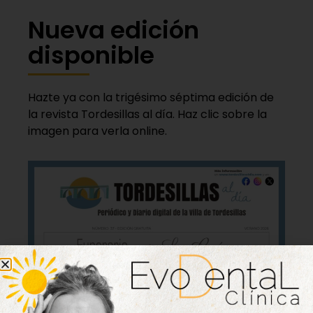
Nueva edición
disponible
Hazte ya con la trigésimo séptima edición de
la revista Tordesillas al día. Haz clic sobre la
imagen para verla online.