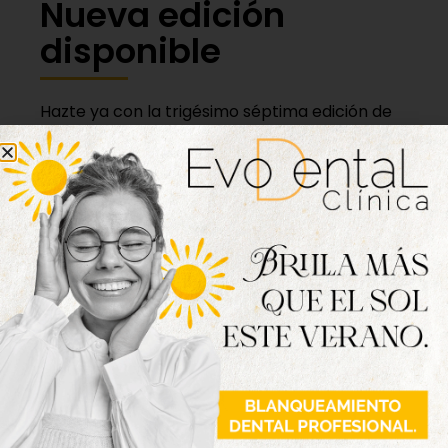
Nueva edición
disponible
Hazte ya con la trigésimo séptima edición de
la revista Tordesillas al día. Haz clic sobre la
imagen para verla online.