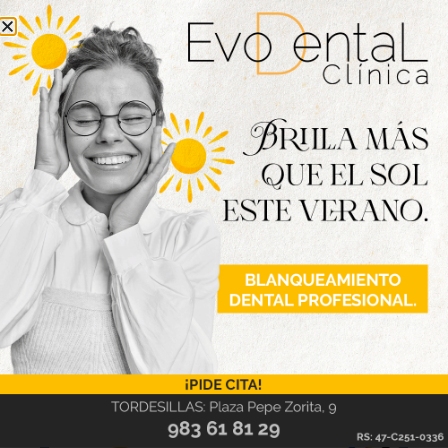
plantilla de su empresa en Tordesillas. Pero, por
ahora, ese primer paso de expansión pasa por el
entorno futbolístico, ya que el equipo juvenil del
Atlético Tordesillas ya viste su marca en la
equipación, y la idea de esta empresaria es seguir
creciendo y llevando el color y la intuición de la
moda tordesillana por todo el mundo.
Nueva edición
disponible
Hazte ya con la trigésimo séptima edición de
la revista Tordesillas al día. Haz clic sobre la
imagen para verla online.