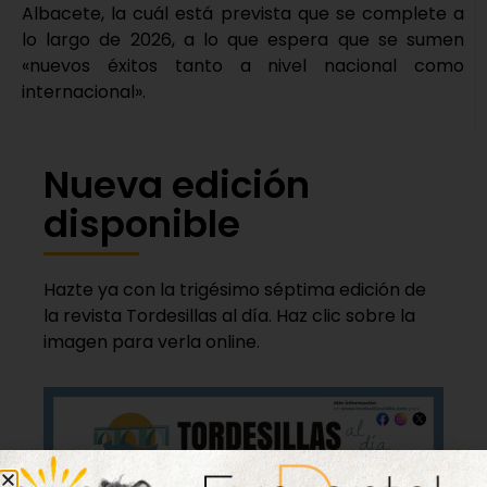
Albacete, la cuál está prevista que se complete a
lo largo de 2026, a lo que espera que se sumen
«nuevos éxitos tanto a nivel nacional como
internacional».
Nueva edición
disponible
Hazte ya con la trigésimo séptima edición de
la revista Tordesillas al día. Haz clic sobre la
imagen para verla online.