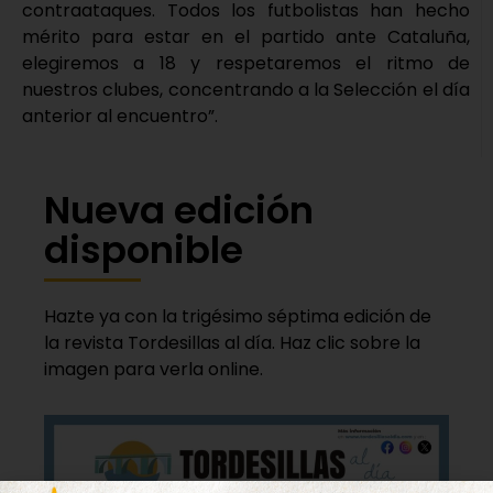
contraataques. Todos los futbolistas han hecho
mérito para estar en el partido ante Cataluña,
elegiremos a 18 y respetaremos el ritmo de
nuestros clubes, concentrando a la Selección el día
anterior al encuentro”.
Nueva edición
disponible
Hazte ya con la trigésimo séptima edición de
la revista Tordesillas al día. Haz clic sobre la
imagen para verla online.