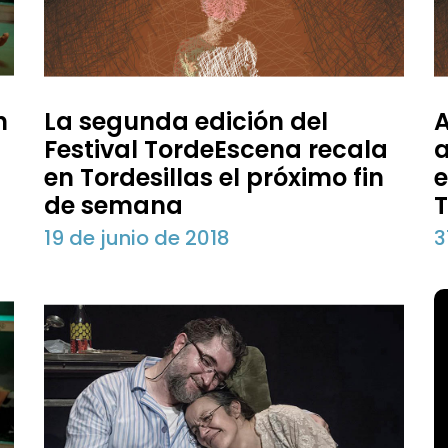
n
La segunda edición del
A
Festival TordeEscena recala
a
en Tordesillas el próximo fin
e
de semana
19 de junio de 2018
3