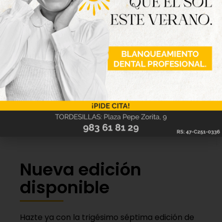
manera especial el V Centenario del nacimiento
Felipe II en el Palacio de Pimentel».
Y el séptimo eje se refiere a contribuir a reducir la
carga fiscal de los vecinos de la provincia mediante
la reducción de tasas y precios públicos propios de
la Institución Provincial, así como la reducción del
coste que se repercute a los ayuntamientos por la
gestión y cobro de los recursos tributarios que
estos tienen cedidos a la Diputación a través de
REVAL.
Nueva edición
disponible
Hazte ya con la trigésimo séptima edición de