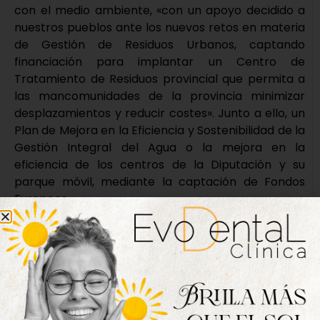
con el medio ambiente, «con un apoyo decidido a
nuestros pueblos ante los nuevos retos en materia
de Gestión de Residuos Urbanos, captando
financiación para implantar un Centro de
Tratamiento de Residuos provincial que permita a
las mancomunidades de la provincia minimizar
desplazamientos y reducir costes». Junto a ello, un
Plan de Mejora en la Eficiencia y Sostenibilidad de la
Gestión Integral del Agua o la mejora en la
eficiencia de los centros de la Diputación y su
parque móvil, mediante la captación de Fondos
Europeos.
El sexto eje para por hacer de la provincia de
Valladolid «un referente en turismo de interior,
poniendo para ello en valor nuestro patrimonio,
especialmente nuestros castillos, manteniendo la
apuesta por el enoturismo y la gastronomía e
impulsando nuestra cultura y nuestra historia, y de