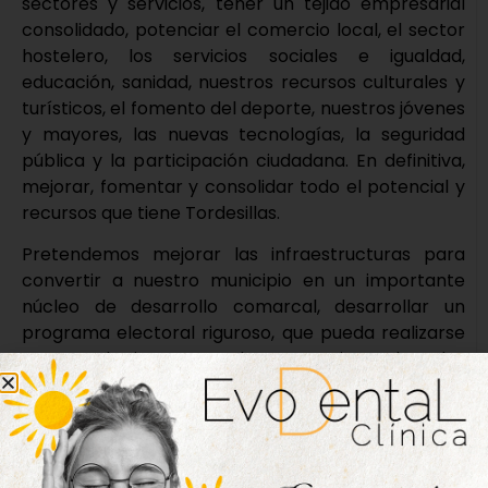
sectores y servicios, tener un tejido empresarial
consolidado, potenciar el comercio local, el sector
hostelero, los servicios sociales e igualdad,
educación, sanidad, nuestros recursos culturales y
turísticos, el fomento del deporte, nuestros jóvenes
y mayores, las nuevas tecnologías, la seguridad
pública y la participación ciudadana. En definitiva,
mejorar, fomentar y consolidar todo el potencial y
recursos que tiene Tordesillas.
Pretendemos mejorar las infraestructuras para
convertir a nuestro municipio en un importante
núcleo de desarrollo comarcal, desarrollar un
programa electoral riguroso, que pueda realizarse
y contando siempre con las aportaciones de todos
los vecinos de Tordesillas, su voz es imprescindible.
Nueva edición