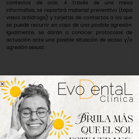
contextos de ocio. A través de una mesa
informativa, se repartirá material preventivo (tapa
vasos antidroga) y tarjetas de contactos a los que
se puede recurrir en caso de una posible agresión.
Igualmente, se darán a conocer protocolos de
actuación ante una posible situación de acoso y/o
agresión sexual.
Nueva edición
disponible
Hazte ya con la trigésimo séptima edición de
la revista Tordesillas al día. Haz clic sobre la
imagen para verla online.