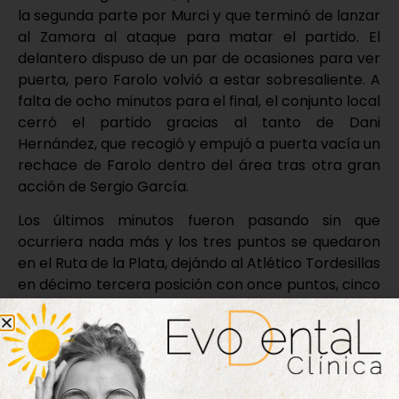
la segunda parte por Murci y que terminó de lanzar
al Zamora al ataque para matar el partido. El
delantero dispuso de un par de ocasiones para ver
puerta, pero Farolo volvió a estar sobresaliente. A
falta de ocho minutos para el final, el conjunto local
cerró el partido gracias al tanto de Dani
Hernández, que recogió y empujó a puerta vacía un
rechace de Farolo dentro del área tras otra gran
acción de Sergio García.
Los últimos minutos fueron pasando sin que
ocurriera nada más y los tres puntos se quedaron
en el Ruta de la Plata, dejándo al Atlético Tordesillas
en décimo tercera posición con once puntos, cinco
más que el descenso, antes de recibir el próximo
domingo en Las Salinas al Numancia B a partir de
las 16:30 horas.
Zamora:
Jon Villanueva, Chete, Coque, Asiel,