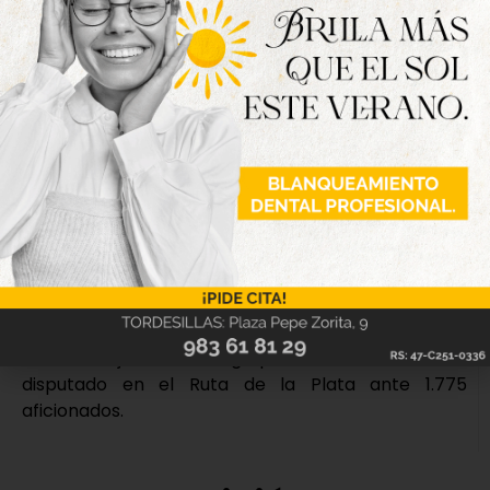
Alcañíz, Fer (Javi Bueno, 84’), Dani Hernández, Javi
Rodríguez (Juanan, 46’), Murci (Sergio García, 60’),
Carlos Ramos y Garban.
Atlético Tordesillas:
Farolo, Abel Blanco (Aitor,
76’), Abraham, Javi León (Julián, 61’), Viti, Abel
Conejo, Bayón, Roberto Simón, Juan Fraile (Martia,
65’), Villa y Willian.
Goles:
1-0: Murci (56’); 2-0: Dani Hernández (82’).
Árbitro:
Mate Rincón (segoviano). Amonestó al
local Fer y a los visitantes Bayón y Julián.
Incidencias:
partido correspondiente a la
undécima jornada del grupo octavo de Tercera
disputado en el Ruta de la Plata ante 1.775
aficionados.