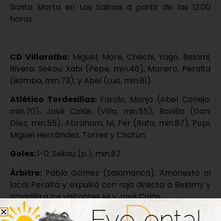
Santa Marta en Las Salinas a partir de las 12:00
horas.
CD Villaralbo:
Miguel; More, Chechi, Yago, Belami;
Rivera, Sekou; Xabi (Pepe, min.46), Manero, Peralta
(Bamba, min.73); y Abel (Luis, min.81).
Atlético Tordesillas:
Farolo, Manja (Abel Conejo,
min.70), José Colás (Villa, min.55), Bonilla (Dani
Díez, min.55), Abraham, Ivi, Fer (Rafa, min.87), Popi,
Miguel Hernández, Torres y Chatún.
Goles:
1-0: Sekou (p.), min.87
Árbitro:
Pablo Gómez (Salamanca). Amonestó al
local Peralta y expulsó con roja directa a Belamy y
amarilla a los visitantes Ivi y José Colás.
Incidencias:
partido correspondiente a la jornada