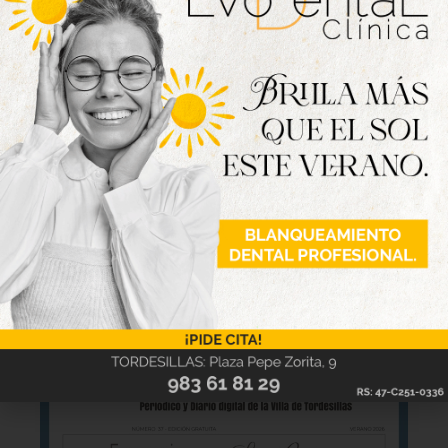
18 en el grupo VIII de 3ª RFEF disputado en Los
Barreros ante unos 300 espectadores, unos 50 de
aficionados rojiblancos.
Nueva edición
disponible
Hazte ya con la trigésimo séptima edición de
la revista Tordesillas al día. Haz clic sobre la
imagen para verla online.