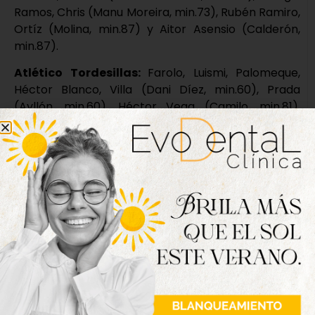
Ramos, Chris (Manu Moreira, min.73), Rubén Ramiro,
Ortíz (Molina, min.87) y Aitor Asensio (Calderón,
min.87).
Atlético Tordesillas:
Farolo, Luismi, Palomeque,
Héctor Blanco, Villa (Dani Díez, min.60), Prada
(Ayllón, min.60), Héctor Vega (Camilo, min.81),
David Sanz, Diego Iglesias, Rafa (Abraham, min.73) y
Torres.
Goles:
1-0: Domingo, min.22; 2-0: Aitor Asensio,
min.56; 2-1: Luismi, min.66; 3-1: Calderón, min.89.
Árbitro:
Gómez Esteban. Amonestó al local Aitor
Asensio y al visitante David Sanz.
Incidencias:
partido correspondiente a la sexta
jornada de la segunda fase en el Grupo VIII de
Tercera División disputado en el Estadio Municipal
Adolfo Suárez ante unos 400 espectadores.