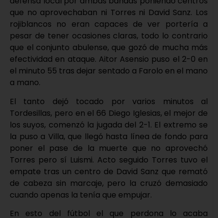
defensa local por ambas bandas poniendo centros
que no aprovechaban ni Torres ni David Sanz. Los
rojiblancos no eran capaces de ver portería a
pesar de tener ocasiones claras, todo lo contrario
que el conjunto abulense, que gozó de mucha más
efectividad en ataque. Aitor Asensio puso el 2-0 en
el minuto 55 tras dejar sentado a Farolo en el mano
a mano.
El tanto dejó tocado por varios minutos al
Tordesillas, pero en el 66 Diego Iglesias, el mejor de
los suyos, comenzó la jugada del 2-1. El extremo se
la puso a Villa, que llegó hasta línea de fondo para
poner el pase de la muerte que no aprovechó
Torres pero sí Luismi. Acto seguido Torres tuvo el
empate tras un centro de David Sanz que remató
de cabeza sin marcaje, pero la cruzó demasiado
cuando apenas la tenía que empujar.
En esto del fútbol el que perdona lo acaba