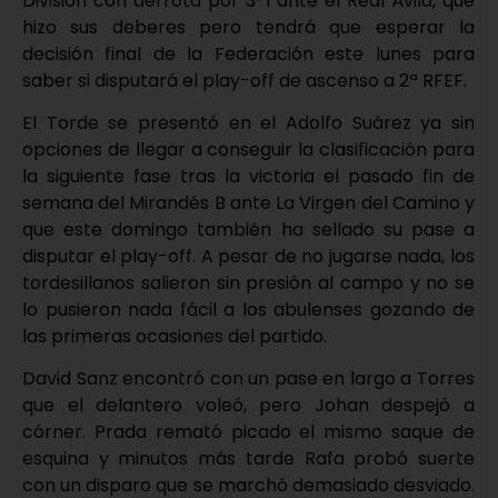
División con derrota por 3-1 ante el Real Ávila, que
hizo sus deberes pero tendrá que esperar la
decisión final de la Federación este lunes para
saber si disputará el play-off de ascenso a 2ª RFEF.
El Torde se presentó en el Adolfo Suárez ya sin
opciones de llegar a conseguir la clasificación para
la siguiente fase tras la victoria el pasado fin de
semana del Mirandés B ante La Virgen del Camino y
que este domingo también ha sellado su pase a
disputar el play-off. A pesar de no jugarse nada, los
tordesillanos salieron sin presión al campo y no se
lo pusieron nada fácil a los abulenses gozando de
las primeras ocasiones del partido.
David Sanz encontró con un pase en largo a Torres
que el delantero voleó, pero Johan despejó a
córner. Prada remató picado el mismo saque de
esquina y minutos más tarde Rafa probó suerte
con un disparo que se marchó demasiado desviado.