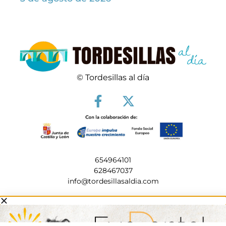
© Tordesillas al día
654964101
628467037
info@tordesillasaldia.com