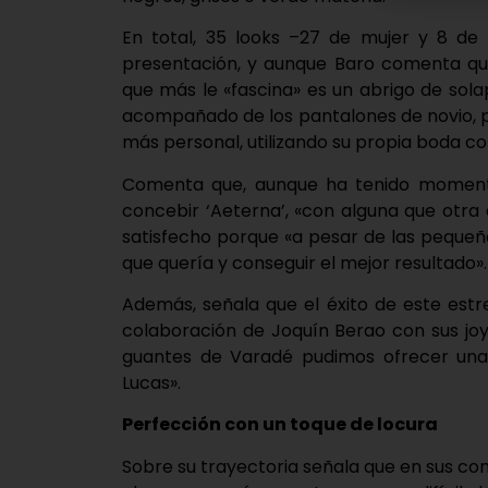
En total, 35 looks –27 de mujer y 8 de
presentación, y aunque Baro comenta que
que más le «fascina» es un abrigo de sol
acompañado de los pantalones de novio, pu
más personal, utilizando su propia boda c
Comenta que, aunque ha tenido moment
concebir ‘Aeterna’, «con alguna que otra 
satisfecho porque «a pesar de las pequeñ
que quería y conseguir el mejor resultado».
Además, señala que el éxito de este estr
colaboración de Joquín Berao con sus joya
guantes de Varadé pudimos ofrecer una 
Lucas».
Perfección con un toque de locura
Sobre su trayectoria señala que en sus com