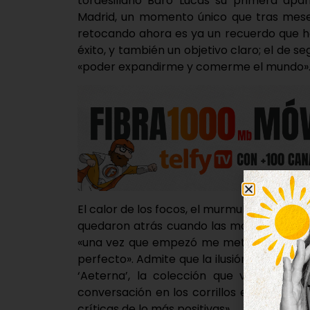
tordesillano Baro Lucas su primera apa
Madrid, un momento único que tras meses
retocando ahora es ya un recuerdo que h
éxito, y también un objetivo claro; el de s
«poder expandirme y comerme el mundo»
El calor de los focos, el murmullo de los 
quedaron atrás cuando las modelos comenz
«una vez que empezó me metí de lleno en 
perfecto». Admite que la ilusión por este 
‘Aeterna’, la colección que vio la luz 
conversación en los corrillos expertos, d
críticas de lo más positivas».