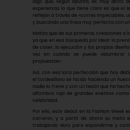
algo que, según apunta, es muy difícil 
experiencia lo que tiene claro es que el l
reflejan a través de «cortes impecables, 
y buscando una línea muy perfecta con un 
Matiza que de sus primeras creaciones a 
ya que en esa búsqueda por idear la pren
de coser, la ejecución y los propios dise
vez en cuando se puede vislumbrar 
propuestas».
Así, con esa loca perfección que hoy dist
el tordesillano se ha ido haciendo un huec
nadie lo frene y con un tesón que ha hecho
alfombra roja de grandes eventos como 
celebridad.
Por ello, este debut en la Fashion Week 
carrera», y a partir de ahora su meta e
trabajando duro para expandirme y come