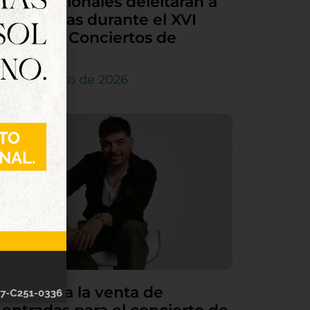
internacionales deleitarán a
Tordesillas durante el XVI
Ciclo de Conciertos de
Órgano
4 de agosto de 2026
Continúa la venta de