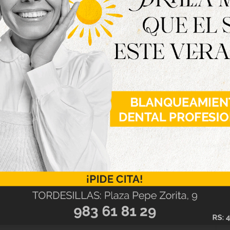
 los campos de Castilla, los claustros fríos e
ron verse en cada una de sus creaciones, ya que
íces como musa para dar vida a esta colección
ilidad he querido trabajar con tejidos de alta
ndo lugar a piezas que, como nuestra historia y
Por ello, en las piezas presentadas se pudieron
tos, predominando así los tonos marrones,