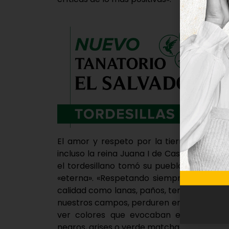
El amor y respeto por la tierra, así como
incluso la reina Juana I de Castilla pudie
el tordesillano tomó su pueblo y sus ra
«eterna». «Respetando siempre la sostenib
calidad como lanas, paños, terciopelos, da
nuestros campos, perduren en el tiempo». 
ver colores que evocaban estos elemen
negros, grises o verde matcha.