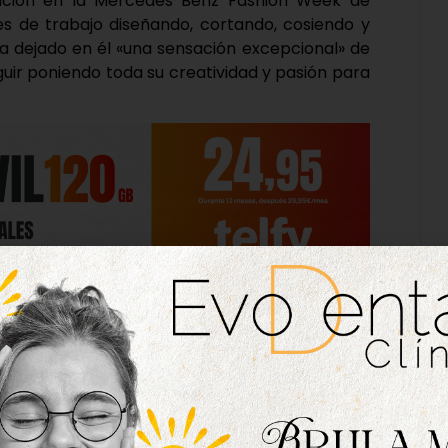
rición en la Mercedes Benz Fashion Week de
 de trabajo diseñando, cortando, cosiendo y
a dejado en él «una sensación excepcional» de
eguir poniendo toda su creatividad y pasión para
.
espectadores y el nerviosismo de esa primera vez
aron a desfilar, pues, según explica el joven,
el desfile y solo me importó que saliera todo
deseo cumplido aún no se le va del cuerpo, pues
en esta gran pasarela, todavía es motivo de
onde según revela Lucas, «está recibiendo unas