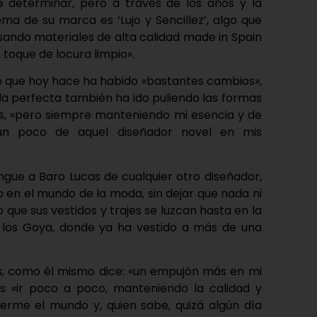
de determinar, pero a través de los años y la
ema de su marca es ‘Lujo y Sencillez’, algo que
usando materiales de alta calidad made in Spain
toque de locura limpio».
lo que hoy hace ha habido «bastantes cambios»,
da perfecta también ha ido puliendo las formas
ños, «pero siempre manteniendo mi esencia y de
un poco de aquel diseñador novel en mis
ingue a Baro Lucas de cualquier otro diseñador,
o en el mundo de la moda, sin dejar que nada ni
 que sus vestidos y trajes se luzcan hasta en la
los Goya, donde ya ha vestido a más de una
es, como él mismo dice: «un empujón más en mi
s «ir poco a poco, manteniendo la calidad y
rme el mundo y, quien sabe, quizá algún día