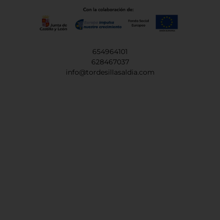
654964101
628467037
info@tordesillasaldia.com