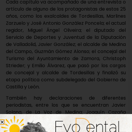
Cada capítulo va acompañado de una entrevista o
artículo de alguno de los protagonistas de estos 25
años, como los exalcaldes de Tordesillas, Marlines
Zarzuelo y José Antonio González Poncela; el actual
regidor, Miguel Ángel Oliveira; el diputado del
Servicio de Deportes y Juventud de la Diputación
de Valladolid, Javier González; el alcalde de Medina
del Campo, Guzmán Gómez Alonso; el concejal del
Turismo del Ayuntamiento de Zamora, Christoph
Strieder; y Emilio Álvarez, que pasó por los cargos
de concejal y alcalde de Tordesillas y finalizó su
etapa política como subdelegado del Gobierno de
Castilla y León.
También hay declaraciones de diferentes
periodistas, entre los que se encuentran Javier
Solana, de La Voz de Medina; Joaquín Cazaña
Romero-Amor, periodista en Europa Press; Inés
Morencia, redactora en EFE y Premio Difusión 2018;