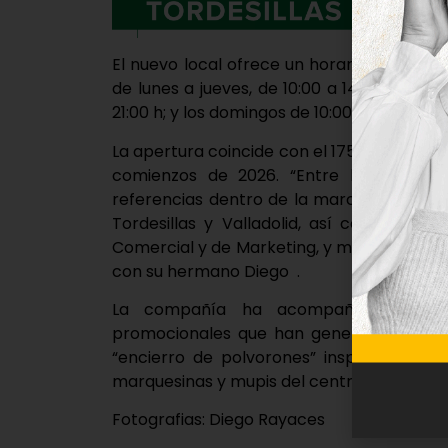
El nuevo local ofrece un horario ampliad
de lunes a jueves, de 10:00 a 14:00 h y de 
21:00 h; y los domingos de 10:00 a 14:00 h
.
La apertura coincide con el 175 aniversar
comienzos de 2026. “Entre los meses
referencias dentro de la marca, disponib
Tordesillas y Valladolid, así como en la 
Comercial y de Marketing, y miembro de la
con su hermano Diego
.
La compañía ha acompañado su lleg
promocionales que han generado expecta
“encierro de polvorones” inspirado en 
marquesinas y mupis del centro de la ciud
Fotografias: Diego Rayaces