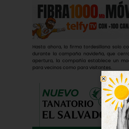
Hasta ahora, la firma tordesillana solo 
durante la campaña navideña, que cerrab
apertura, la compañía establece un mode
para vecinos como para visitantes.