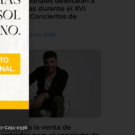
internacionales deleitarán a
Tordesillas durante el XVI
Ciclo de Conciertos de
Órgano
4 de agosto de 2026
Continúa la venta de