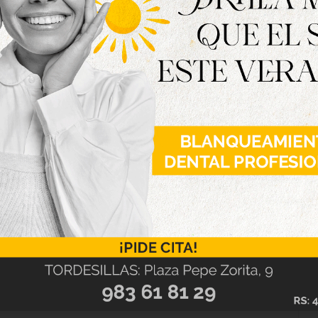
o durante los meses de noviembre y diciembre:
17:00 a 20:30 h; los viernes y sábados hasta las
io de Dulces El Toro, que avanza novedades para
 de enero y febrero tendremos dos nuevas
les durante todo el año en nuestras tiendas de
tienda online”, afirma Álvaro Galicia, Director
 sexta generación de la empresa familiar junto
ada a Valladolid con diversas acciones
ción en las últimas semanas, entre ellas un
San Fermín, así como campañas creativas en
ad
.