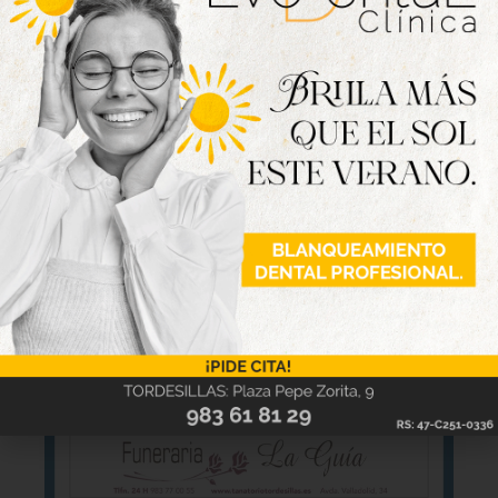
y Ruta N-VI.
Nueva edición
disponible
Hazte ya con la trigésimo séptima edición de
la revista Tordesillas al día. Haz clic sobre la
imagen para verla online.