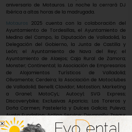
aniversario de Motauros. La noche la cerrará DJ
Ibérica a altas horas de la madrugada.
Motauros
2025 cuenta con la colaboración del
Ayuntamiento de Tordesillas, el Ayuntamiento de
Medina del Campo, la Diputación de Valladolid, la
Delegación del Gobierno, la Junta de Castilla y
León; el Ayuntamiento de Nava del Rey; el
Ayuntamiento de Alaejos; Caja Rural de Zamora;
Monster; Continental; la Asociación de Empresarios
de Alojamientos Turísticos de Valladolid;
Olivamente; Cerdeira; la Asociación de Motoclubes
de Valladolid; Benelli; Clavidor; Motostion; Marketing
a Granel; MotoCyL; Autocyl; SVG Express;
Discoverybike; Exclusivas Aparicio; Los Toreros y
Doña Carmen; Pastelería y Dulces Galicia; Puleva;
Avata Fundation; Action Service; Devappify; Zsegur
Motard; Tordesillas al día; OHTP Tordesillas; Habitual
Data; TV Channel Moto ADV; La Trastienda; Casven