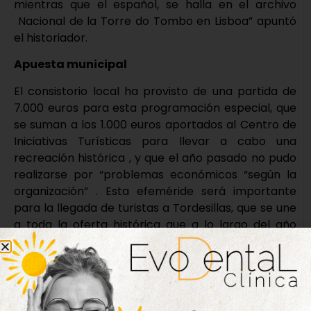
mientras que el español, se halla en el archivo
Nacional de la Torre do Tombo en Lisboa” apuntó
el historiador.
Apuesta municipal
El consistorio local ha provisto de una partida de
7.000 euros para esta programación especial, que
se suman a los 1.000 euros aportados al Centro de
Iniciativas Turísticas para llevar a cabo una
recreación histórica , y que el año pasado no pudo
realizarse por “problemas económicos “según la
organización” . Esta efeméride será importante
para la llegada de turistas a Tordesillas, que se une
a toda la oferta histórica que a lo largo del año
ofrece.
Nueva edición