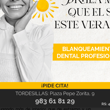
play-off.
ed de Las Salinas en un encuentro que comenzó
cos. Una fuerte entrada de Bili a Sergio Estévez
onado del tobillo derecho. El jugador visitante
 sustituir al lateral derecho. Ese hecho hizo que
 y su rival lo aprovechó para acercarse con
r al guardameta rojiblanco y poco a poco los
alón con posesiones largas, aunque con más
i hasta mediada la primera parte, cuando Villa
te tapó bien el espacio y despejó el disparo del
nso, el Torde volvió a estar a punto de abrir el
Ruiz se marchó rozando el larguero con un Kuni
minio rojiblanco. Desde el inicio se notó que
abía dado sus frutos y prácticamente solo se
ugando más de interior que de extremo y un