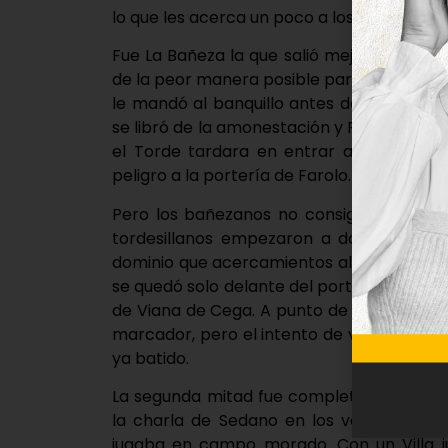
lo que les acerca un poco a los puestos de 
Fue La Bañeza la que salió mejor al césp
de la peor manera posible para los rojiblan
le mandó al banquillo antes de tiempo lesi
se libró de la amonestación y Ruiz tuvo que
el Torde tardara en entrar al encuentro
peligro a la portería de Farolo.
Pero los bañezanos no consiguieron bati
tordesillanos empezaron a dominar el b
dominio que acercamientos al área de Kun
se quedó solo delante del portero, pero es
de Viana de Cega. A punto de irse al desca
marcador, pero el intento de vaselina de 
ya batido.
La segunda mitad fue completamente de do
la charla de Sedano en los vestuarios h
jugaba en campo morado. Con un Villa j