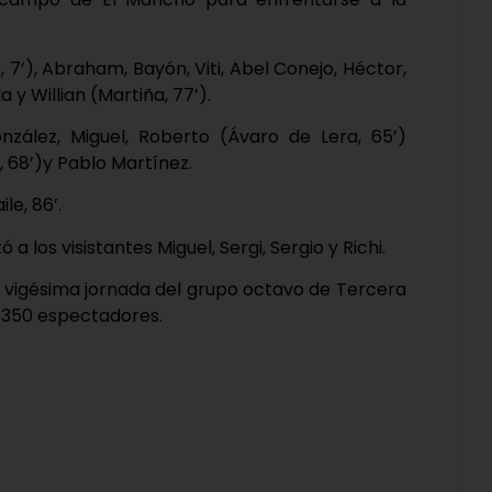
, 7’), Abraham, Bayón, Viti, Abel Conejo, Héctor,
a y Willian (Martiña, 77’).
onzález, Miguel, Roberto (Ávaro de Lera, 65’)
bi, 68’)y Pablo Martínez.
le, 86’.
 los visistantes Miguel, Sergi, Sergio y Richi.
 vigésima jornada del grupo octavo de Tercera
s 350 espectadores.