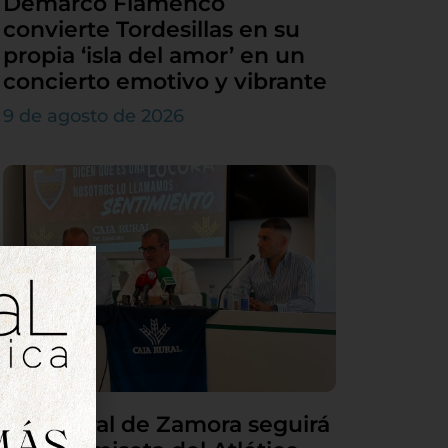
Demarco Flamenco
convierte Tordesillas en su
propia ‘isla del amor’ en un
concierto emotivo y vibrante
9 de agosto de 2026
Caja Rural de Zamora seguirá