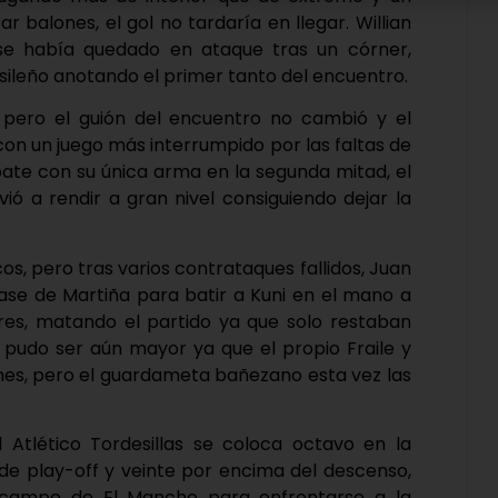
 balones, el gol no tardaría en llegar. Willian
se había quedado en ataque tras un córner,
sileño anotando el primer tanto del encuentro.
 pero el guión del encuentro no cambió y el
con un juego más interrumpido por las faltas de
ate con su única arma en la segunda mitad, el
vió a rendir a gran nivel consiguiendo dejar la
cos, pero tras varios contrataques fallidos, Juan
pase de Martiña para batir a Kuni en el mano a
res, matando el partido ya que solo restaban
 pudo ser aún mayor ya que el propio Fraile y
ones, pero el guardameta bañezano esta vez las
l Atlético Tordesillas se coloca octavo en la
s de play-off y veinte por encima del descenso,
l campo de El Mancho para enfrentarse a la