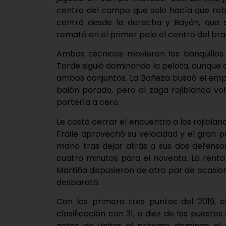
centro del campo que solo hacía que robar
centró desde la derecha y Bayón, que 
remató en el primer palo el centro del bra
Ambos técnicos movieron los banquillos
Torde siguió dominando la pelota, aunque 
ambos conjuntos. La Bañeza buscó el emp
balón parado, pero al zaga rojiblanca vol
portería a cero.
Le costó cerrar el encuentro a los rojiblan
Fraile aprovechó su velocidad y el gran 
mano tras dejar atrás a sus dos defenso
cuatro minutos para el noventa. La renta
Martiña dispusieron de otro par de ocasi
desbarató.
Con los primero tres puntos del 2019, e
clasificación con 31, a diez de los puesto
antes de visitar el próximo domingo e