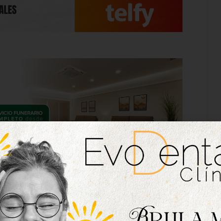
l Atlético Tordesillas. El conjunto que dirige
 Bañeza por 2-0, con goles de Alberto Bayón y
a ambos de la segunda vuelta. Los rojiblancos
 y suman cinco jornadas sin conocer la derrota,