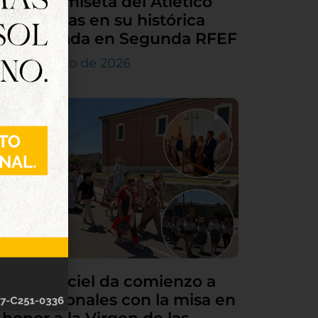
en la camiseta del Atlético
Tordesillas en su histórica
temporada en Segunda RFEF
7 de agosto de 2026
Villamarciel da comienzo a
sus patronales con la misa en