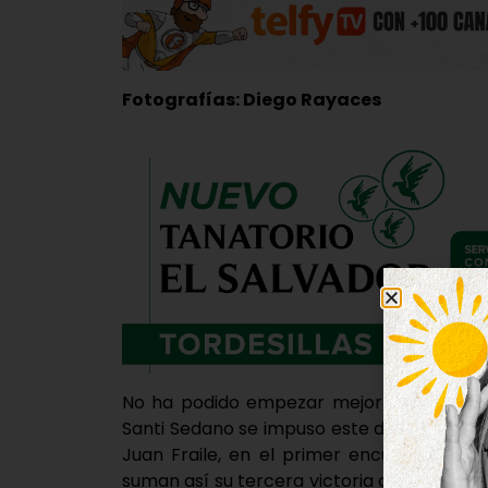
Fotografías: Diego Rayaces
No ha podido empezar mejor el 2019 para e
Santi Sedano se impuso este domingo a La
Juan Fraile, en el primer encuentro par
suman así su tercera victoria consecutiva