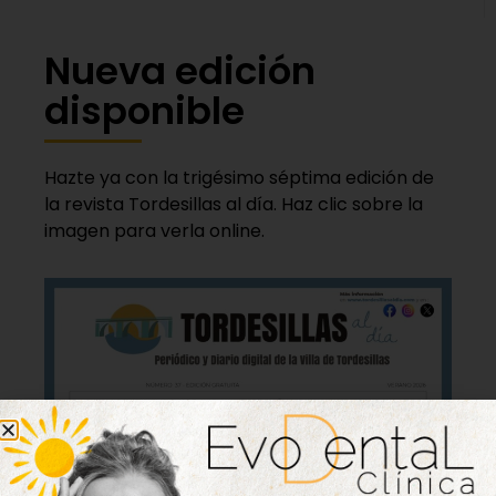
Nueva edición
disponible
Hazte ya con la trigésimo séptima edición de
la revista Tordesillas al día. Haz clic sobre la
imagen para verla online.