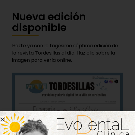
Nueva edición
disponible
Hazte ya con la trigésimo séptima edición de
la revista Tordesillas al día. Haz clic sobre la
imagen para verla online.