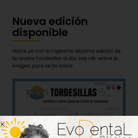
Nueva edición
disponible
Hazte ya con la trigésimo séptima edición de
la revista Tordesillas al día. Haz clic sobre la
imagen para verla online.