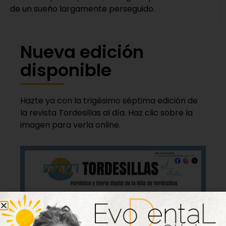
de un sueño largamente perseguido.
Nueva edición
disponible
Hazte ya con la trigésimo séptima edición de
la revista Tordesillas al día. Haz clic sobre la
imagen para verla online.