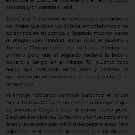
evitó que el Cristo se volviese a ir en el marcador
con una gran parada a Dani.
Ahora sí el Torde recordó a ese equipo que acosa a
los rivales que pisan Las Salinas, embotellando a los
palentinos en su campo y llegando muchas veces
al ataque con claridad. Samu puso el picante y
Torres y Chatún remataron la faena. Centro del
primero para que el segundo metiera la bota y
batiera a Sergio en el minuto 53. ¡Cuánta falta
hacía que volvieran estos dos! y Chatún se
aprovechó de ello anotando su tercer tanto de la
temporada.
El empuje rojiblanco continuó buscando el tercer
tanto. La tuvo Colás en un remate a bocajarro que
se encontró Sergio y sacó a córner como pudo.
Después fue otra vez Samu con una internada en el
área y un disparo que volvió a despejar el exportero
rojiblanco. Emi también lo intentó con un disparo