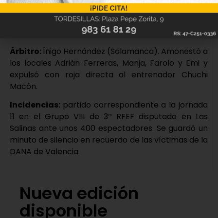
Goles:
0-1: Javi, min.41; 0-2: Dani R.C., min.43; 1-2:
Torres, min.45; 2-2: Chatún, min.53; 3-2: Abel
Conejo, min.83.
Árbitro:
Íñigo Hernández (Salamanca). Amonestó a
los locales Adrián Ferreras, Manja, Farolo y Emi y
expulsó con roja directa al entrenador Chuchi
Macón.
Incidencias:
partido correspondiente a la jornada
11 en el Grupo VIII de 3ª RFEF disputado en Las
Salinas ante unos 400 espectadores. Se guardó un
minuto de silencio en recuerdo de las víctimas de la
DANA de Valencia.
Nueva edición
disponible