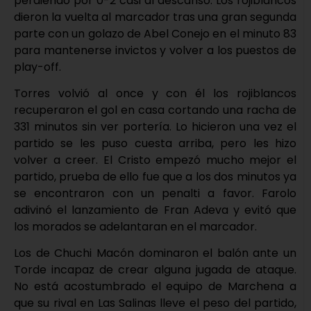
perdiendo por 0-2 casi al descanso. Los rojiblancos
dieron la vuelta al marcador tras una gran segunda
parte con un golazo de Abel Conejo en el minuto 83
para mantenerse invictos y volver a los puestos de
play-off.
Torres volvió al once y con él los rojiblancos
recuperaron el gol en casa cortando una racha de
331 minutos sin ver portería. Lo hicieron una vez el
partido se les puso cuesta arriba, pero les hizo
volver a creer. El Cristo empezó mucho mejor el
partido, prueba de ello fue que a los dos minutos ya
se encontraron con un penalti a favor. Farolo
adivinó el lanzamiento de Fran Adeva y evitó que
los morados se adelantaran en el marcador.
Los de Chuchi Macón dominaron el balón ante un
Torde incapaz de crear alguna jugada de ataque.
No está acostumbrado el equipo de Marchena a
que su rival en Las Salinas lleve el peso del partido,