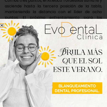
Con los tres puntos, el Atlético Tordesillas suma 18 y
asciende hasta la tercera posición de la tabla,
manteniendo la distancia con el líder de ocho
puntos. El próximo enfrentamiento para los
rojiblancos será el próximo sábado ante el Júpiter
Leonés en Puente Castro a partir de las 16:00 horas.
Atlético Tordesillas:
Farolo, Joni (Abel Conejo,
min.46), Manja (Carlos Bonilla, min.46), José Colás,
Abraham, Fer, Adrián Ferreras (Popi, min.46), Emi,
Dani Díez (Samu Aparicio, min.46), Torres (Miguel
Hernández, min.77) y Chatún.
Palencia Cristo Atlético:
Sergio, Aparicio, Pablo F.,
Munguía, Sellés, Navarro (Ivi, min.85), Cisneros
(Dieguito, min.60), Javi, H. de Bustos (Anderson,
min.60), Dani R.C. (Astudillo, min.83), Fran Adeva
(Rubo Blanco, min.60).