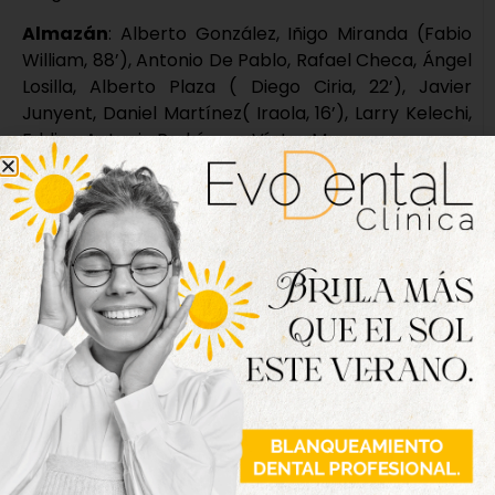
Almazán
: Alberto González, Iñigo Miranda (Fabio
William, 88’), Antonio De Pablo, Rafael Checa, Ángel
Losilla, Alberto Plaza ( Diego Ciria, 22’), Javier
Junyent, Daniel Martínez( Iraola, 16’), Larry Kelechi,
Eddipo Antonio Rodríguez, Víctor Moreno.
Goles:
1-0, Raúl José Cadaveira Del Castillo, min 90
+.
Árbitro
: Antonio del Bosque García. Amonestó: Iván
Barajas, Miguel Hernández, Miguel De La Fuente,
Jaime Mínguez, Héctor Vega con doble amarilla;
Abraham Rodríguez y Jorge Villafruela del
Tordesillas; y Daniel Martínez del Almazán.
Fotografías de Henar García.