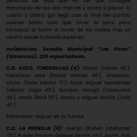
personal de Raúl que en las que consigue
marcharse de sus dos marcas y anota a placer. El
cuarto y último gol llegó casi al final del partido
cuando Samu tuvo que tocar lo justo para
introducir el balón al fondo de las mallas tras un
centro desde la banda izquierda.
Incidencias:
Estadio Municipal “Los Pinos”
(Simancas). 225 espectadores.
C.D. ATCO. TORDESILLAS (4):
Álvaro (Farolo 46’);
Francisco José (David Gómez 46’), Anderson,
Víctor (Fede Inestal 71’), Abra; Miguel Hernández
(Héctor Vega 46’), Barajas; Mongil (Cadaveira
46’), Jesús (Raúl 55’), Samu; y Miguel Muñoz (Julio
46’).
Entrenador: Miguel de la Fuente.
C.D. LA PEDRAJA (0):
Asenjo (Rubén Estébanez
73’); Rubén Encinas (Miguel Martín 49’), Javier, Sidi,