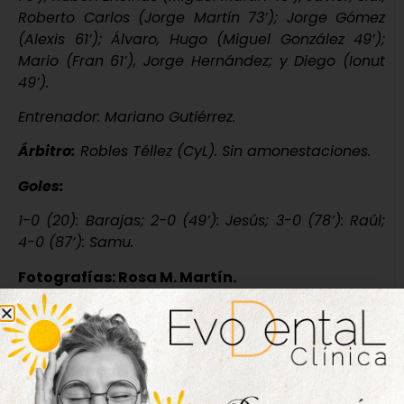
Roberto Carlos (Jorge Martín 73’); Jorge Gómez
(Alexis 61’); Álvaro, Hugo (Miguel González 49’);
Mario (Fran 61’), Jorge Hernández; y Diego (Ionut
49’).
Entrenador: Mariano Gutiérrez.
Árbitro:
Robles Téllez (CyL). Sin amonestaciones.
Goles:
1-0 (20): Barajas;
2-0 (49’): Jesús;
3-0 (78’): Raúl;
4-0 (87’): Samu.
Fotografías: Rosa M. Martín.
Nueva edición