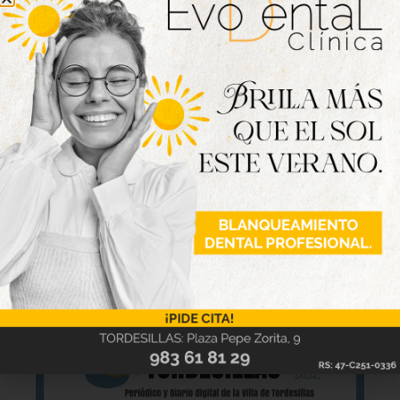
semanas anteriores se reduce, y ahora cada punto
adquiere un valor todavía mayor en el tramo
decisivo de la temporada.
Fotografía: Henar García.
Nueva edición
disponible
Hazte ya con la trigésimo séptima edición de
la revista Tordesillas al día. Haz clic sobre la
imagen para verla online.