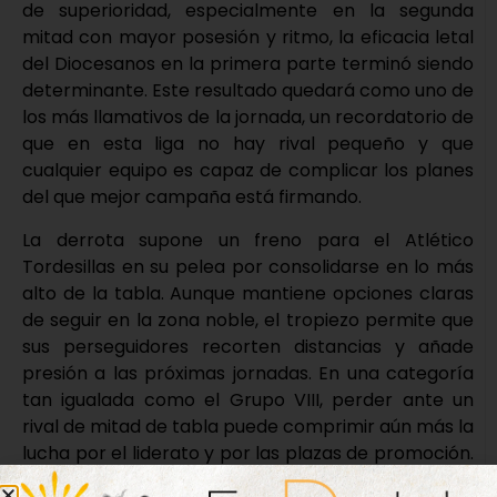
de superioridad, especialmente en la segunda
mitad con mayor posesión y ritmo, la eficacia letal
del Diocesanos en la primera parte terminó siendo
determinante. Este resultado quedará como uno de
los más llamativos de la jornada, un recordatorio de
que en esta liga no hay rival pequeño y que
cualquier equipo es capaz de complicar los planes
del que mejor campaña está firmando.
La derrota supone un freno para el Atlético
Tordesillas en su pelea por consolidarse en lo más
alto de la tabla. Aunque mantiene opciones claras
de seguir en la zona noble, el tropiezo permite que
sus perseguidores recorten distancias y añade
presión a las próximas jornadas. En una categoría
tan igualada como el Grupo VIII, perder ante un
rival de mitad de tabla puede comprimir aún más la
lucha por el liderato y por las plazas de promoción.
El margen que el Tordesillas había construido en