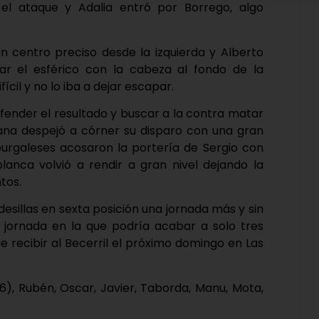
el ataque y Adalia entró por Borrego, algo
 centro preciso desde la izquierda y Alberto
r el esférico con la cabeza al fondo de la
ícil y no lo iba a dejar escapar.
fender el resultado y buscar a la contra matar
 Pana despejó a córner su disparo con una gran
burgaleses acosaron la portería de Sergio con
blanca volvió a rendir a gran nivel dejando la
tos.
desillas en sexta posición una jornada más y sin
a jornada en la que podría acabar a solo tres
e recibir al Becerril el próximo domingo en Las
76), Rubén, Oscar, Javier, Taborda, Manu, Mota,