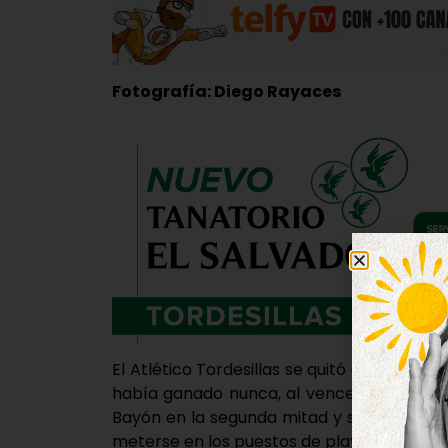
Fotografía: Diego Rayaces
El Atlético Tordesillas se quitó de encim
había ganado nunca, al vencer este domin
Bayón en la segunda mitad y sumar de nu
meterse en los puestos de play-off.