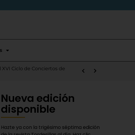
s
stórica temporada en Segunda
l XVI Ciclo de Conciertos de
s la salida de Víctor Alonso
guas Bravas y logra un puesto
las Nieves
e sábado
 Fiestas del Novillo
y adaptado a la actualidad»
Nueva edición
disponible
Hazte ya con la trigésimo séptima edición
de la revista Tordesillas al día. Haz clic