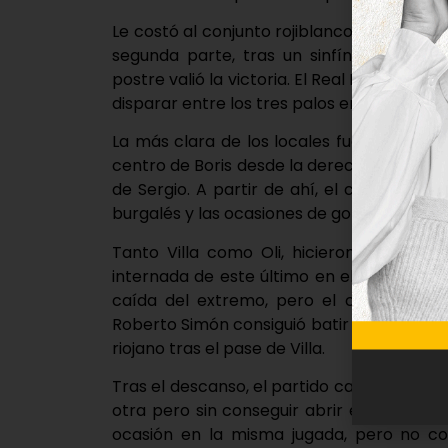
Le costó al conjunto rojiblanco encontrar 
segunda parte, tras un sinfín de llegad
postre valió la victoria. El Real Burgos ape
disparar entre los tres palos en todo el par
La más clara de los locales fue en el m
centro de Boris desde la derecha, pero el 
de Sergio. A partir de ahí, el centro de
burgalés y las ocasiones de gol no tardaro
Tanto Villa como Oli, hicieron mucho 
internada de este último en el área, los j
caída del extremo, pero el colegiado no 
Roberto Simón consiguió batir a Pana, pero
riojano tras el pase de Villa.
Tras el descanso, el partido cambió poco. 
otra pero sin conseguir abrir el marcado
ocasión en la misma jugada, pero no co