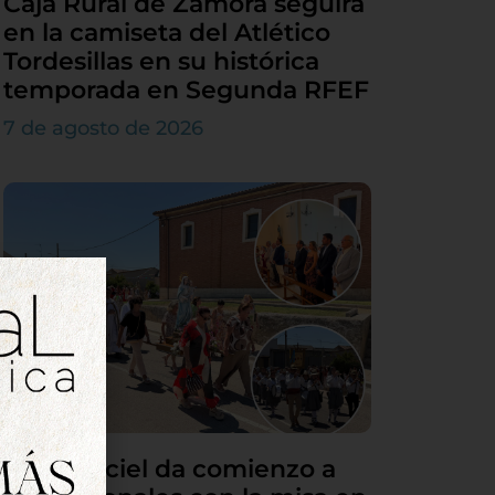
Caja Rural de Zamora seguirá
en la camiseta del Atlético
Tordesillas en su histórica
temporada en Segunda RFEF
7 de agosto de 2026
Villamarciel da comienzo a