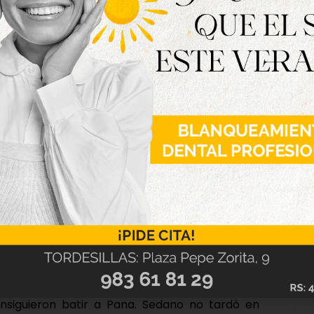
la forma de abrir el marcador y no fue hasta la
as, cuando consiguió anotar el tanto que a la
nas inquietó la portería de Sergio, y no consiguió
tido.
inuto 15, cuando Jonathan remató de cabeza un
balón se fue rozando la escuadra de la portería
l campo del Tordesillas comenzó a imponerse al
n en aparecer.
daño por ambas bandas. Precisamente en una
ugadores rojiblancos reclamaron penalti tras la
lo señaló. Casi al final de la primera parte,
 el gol fue anulado por fuera de juego claro del
Las ocasiones visitantes se sucedieron una tras
r. Roberto Simón y Borrego tuvieron una doble
nsiguieron batir a Pana. Sedano no tardó en