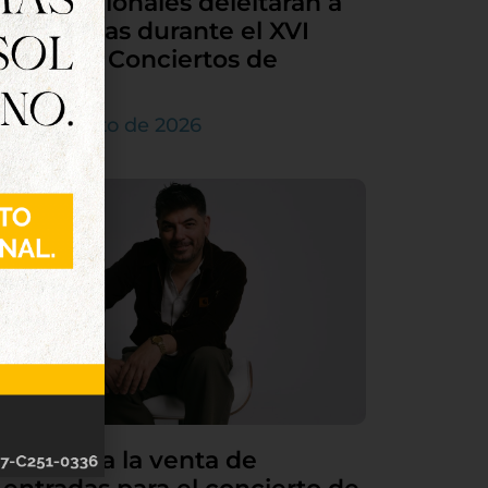
internacionales deleitarán a
Tordesillas durante el XVI
Ciclo de Conciertos de
Órgano
4 de agosto de 2026
Continúa la venta de