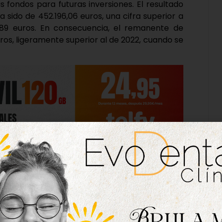
 fondos para futuras inversiones. El resultado
 sido de 452.196,06 euros, una cifra superior a
,89 euros. En consecuencia, el remanente de
uros, ligeramente superior al de 2022, cuando se
uros «se podrán realizar más inversiones para
 empleo», tal y como ha señalado el alcalde de
n ha hecho una valoración “muy positiva” de la
oncreto, el primer edil ha avanzado que, «a la
á la mejora de la limpieza y jardinería, así como
liario urbano o arreglo de caminos agrícolas».