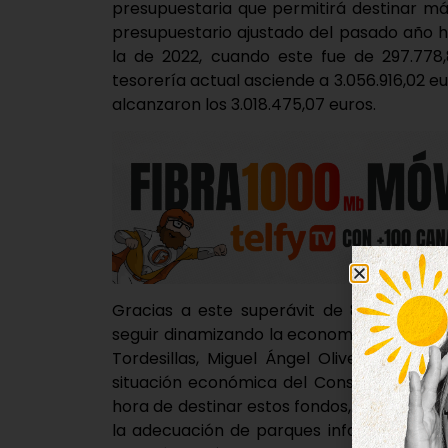
presupuestaria que permitirá destinar más
presupuestario ajustado del pasado año ha
la de 2022, cuando este fue de 297.778
tesorería actual asciende a 3.056.916,02 e
alcanzaron los 3.018.475,07 euros.
Gracias a este superávit de 811.921,09 e
seguir dinamizando la economía local y el
Tordesillas, Miguel Ángel Oliveira, quie
situación económica del Consistorio. En c
hora de destinar estos fondos, se priorizar
la adecuación de parques infantiles, mobi