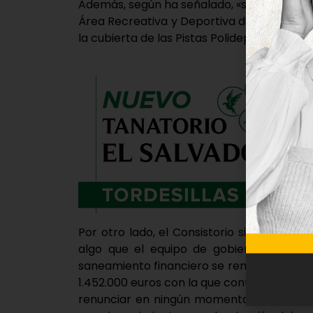
Además, según ha señalado, «se podrán rea
Área Recreativa y Deportiva de Valdegalin
la cubierta de las Pistas Polideportivas del 
Por otro lado, el Consistorio sigue mant
algo que el equipo de gobierno actual 
saneamiento financiero se remonta al año
1.452.000 euros con la que contaba el Ayu
renunciar en ningún momento a las inve