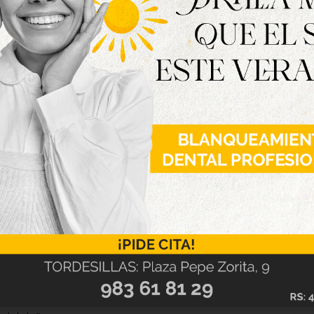
lizar más inversiones en instalaciones como el
do, la Casa Tutelada, el Centro de Piragüismo y
CEIP Pedro I de Tordesillas».
eniendo la deuda cero con entidades bancarias,
ya logró en otoño de 2022. Este proceso de
 2019, cuando comenzó a reducirse la deuda de
ntamiento entonces, algo que se ha logrado “sin
rsiones y manteniendo una apuesta constante