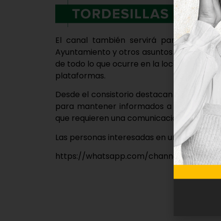
El canal también servirá para difundir 
Ayuntamiento y otros asuntos de interés ge
de todo lo que ocurre en la localidad sin 
plataformas.
Desde el consistorio destacan que este n
para mantener informados a los vecinos 
que requieren una comunicación rápida.
Las personas interesadas en unirse al cana
https://whatsapp.com/channel/0029VbB