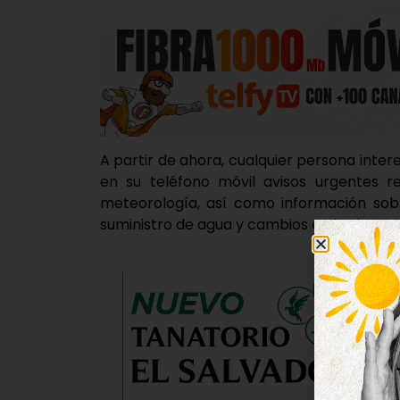
A partir de ahora, cualquier persona inter
en su teléfono móvil avisos urgentes r
meteorología, así como información sobr
suministro de agua y cambios en los horario