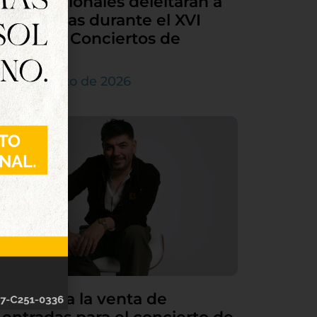
internacionales deleitarán a
Tordesillas durante el XVI
Ciclo de Conciertos de
Órgano
4 de agosto de 2026
Continúa la venta de