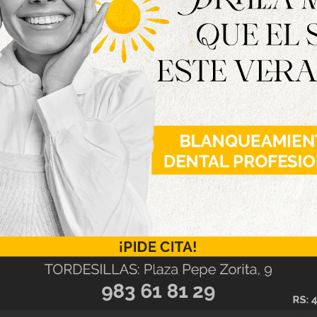
noticias municipales relevantes, acuerdos del
neral, facilitando que la ciudadanía esté al día
necesidad de buscar la información en diferentes
uevo canal es una herramienta cómoda y eficaz
en tiempo real, especialmente en situaciones
l pueden hacerlo a través del siguiente enlace:
jERO8PgsE4ly0oE22