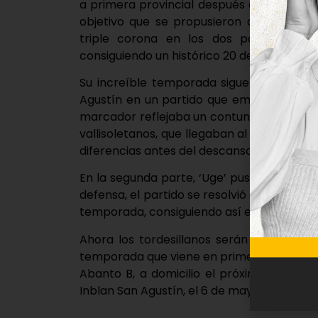
a primera provincial después de siete año
objetivo que se propusieron a principio
triple corona en los dos partidos que
consiguiendo un histórico 20 de 20.
Su increíble temporada sigue impoluta y
Agustín en un partido que empezó muy bie
marcador reflejaba un contundente 20-7 gr
vallisoletanos, que llegaban al Pabellón 
diferencias antes del descanso dejando el
En la segunda parte, ‘Uge’ puso las pilas
defensa, el partido se resolvió con el 65-5
temporada, consiguiendo así el título de 
Ahora los tordesillanos serán jueces de
temporada que viene en primera, además de
Abanto B, a domicilio el próximo 29 de a
Inblan San Agustín, el 6 de mayo.