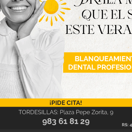
s, los chicos de Eugenio López consiguen así el
 de temporada y buscarán ahora conseguir la
 restan, si terminan invictos la temporada
 este pasado fin de semana vencieron al San
n para los de casa. Tras el primer cuarto, el
acias a la gran defensa tordesillana, pero los
Municipal como segundos en la tabla, recortaron
 luminoso en un ajustado 48-45.
 a sus chicos y de nuevo basándose en una gran
3 final, sumando la décimo octava victoria de la
campeones de segunda provincial.
 la liga para ver qué equipos le acompañan la
 intentar buscar el pleno de victorias ante el
bril, y cerrando la temporada en casa ante el