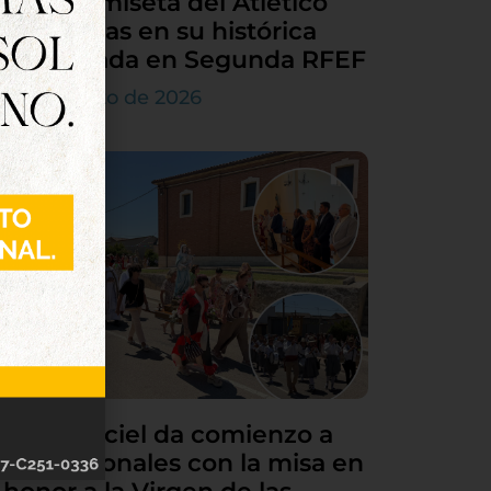
en la camiseta del Atlético
Tordesillas en su histórica
temporada en Segunda RFEF
7 de agosto de 2026
Villamarciel da comienzo a
sus patronales con la misa en