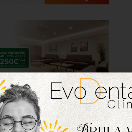
rrión consiguió este pasado fin de semana
 provincial, tras ganar al Creatics San Agustín
la temporada, manteniéndose invicto tras 18
as conseguir el ascenso matemático regresando