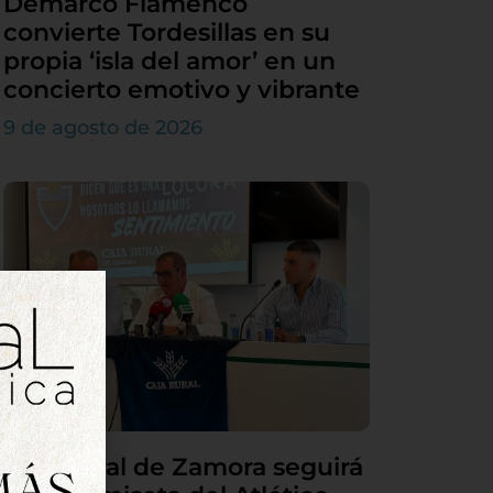
Demarco Flamenco
convierte Tordesillas en su
propia ‘isla del amor’ en un
concierto emotivo y vibrante
9 de agosto de 2026
Caja Rural de Zamora seguirá