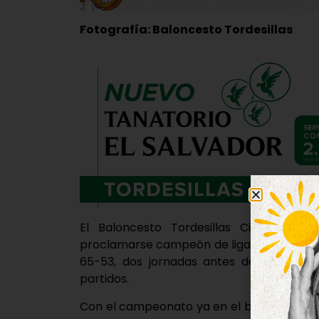
Fotografía: Baloncesto Tordesillas
El Baloncesto Tordesillas Citroën Ca
proclamarse campeón de liga en 2ª división
65-53, dos jornadas antes del final de 
partidos.
Con el campeonato ya en el bolsillo y tr