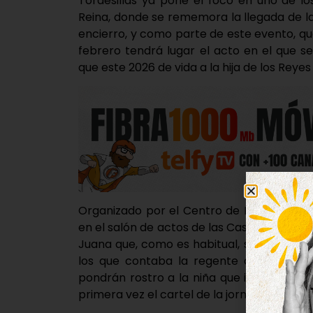
Tordesillas ya pone el foco en uno de lo
Reina, donde se rememora la llegada de la 
encierro, y como parte de este evento, qu
febrero tendrá lugar el acto en el que s
que este 2026 de vida a la hija de los Reyes
Organizado por el Centro de Iniciativas Tu
en el salón de actos de las Casas del Tra
Juana que, como es habitual, será una ve
los que contaba la regente a su llegada
pondrán rostro a la niña que interpretará
primera vez el cartel de la jornada y la p