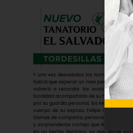
Y una vez desvelados los nombres de las 
habrá que esperar un mes para el gran m
volverá a recordar los avatares del año
localidad acompañada de su hija Catalina 
por su guardia personal, los Monteros de 
cuerpo de su esposo, Felipe I el Hermoso
Damas de compañía, personal de palacio 
y sorprendente cortejo que iluminó su pa
en un hecho histórico, ya que desde enton