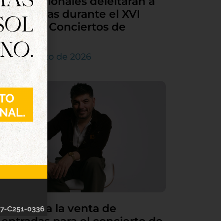
internacionales deleitarán a
Tordesillas durante el XVI
Ciclo de Conciertos de
Órgano
4 de agosto de 2026
Continúa la venta de