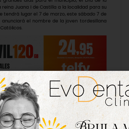
s grandes días para el municipio, el Día de la
reina Juana I de Castilla a la localidad para su
e tendrá lugar el 7 de marzo, este sábado 7 de
e anunciará el nombre de la joven tordesillana
 Católicos.
rísticas, el acto se celebrará a las 12:30 horas
tado, donde además de conocer a la nueva reina
cina de Tordesillas de 29 años -los mismos con
 a la Villa del Tratado-, los vecinos también
 a Catalina, la hija de la monarca, y verán por
rogramación de la misma.