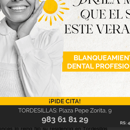
dos protagonistas del Día de la Reina tan solo
omento, pues el sábado 7 de marzo Tordesillas
 1509, cuando Juana I de Castilla llegó a la
y de su padre, Fernando el Católico, custodiada
Espinosa, y por los monjes que transportaban el
, fallecido dos años y medio antes en Burgos.
y alabarderos del rey completaron un solemne
so con antorchas. Aquella llegada se convirtió
ces la reina fijó su residencia en Tordesillas