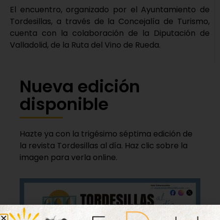
El encuentro, organizado por el Ayuntamiento de
Tordesillas, a través de la Concejalía de Turismo,
cuenta con la colaboración de la Diputación de
Valladolid, de la Ruta del Vino de Rueda.
Nueva edición
disponible
Hazte ya con la trigésimo séptima edición de
la revista Tordesillas al día. Haz clic sobre la
imagen para verla online.