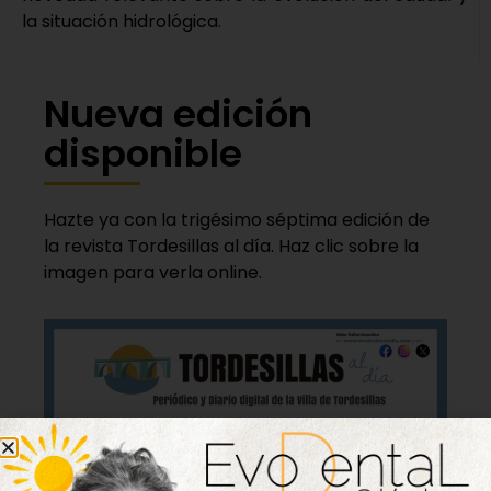
la situación hidrológica.
Nueva edición
disponible
Hazte ya con la trigésimo séptima edición de
la revista Tordesillas al día. Haz clic sobre la
imagen para verla online.