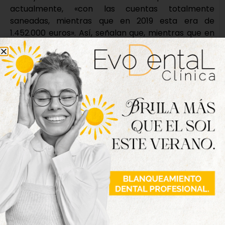
actualmente, «con las cuentas totalmente
saneadas, mientras que en 2019 esta era de
1.452.000 euros». Así, señalan que, mientras que en
2019 el Ayuntamiento destinaba 360.000 euros
anuales al pago de amortización e intereses de
créditos bancarios, al cierre de ejercicio de 2025 no
se ha destinado ninguna cantidad y, además, el
Consistorio ha ingresado 106.000 euros
procedentes de la remuneración de sus cuentas
bancarias. «Hemos pasado de pagar intereses a los
bancos a que los bancos paguen intereses al
Ayuntamiento».
En materia de empleo, destacan que actualmente
hay 398 personas desempleadas –un 8,98%- en el
municipio, mientras que en 2019 esta cifra era de
633 –una tasa de paro del 14,37%, «habiéndose
mejorado el mercado laboral local». También
apuntan al incremento notable del nivel de renta y