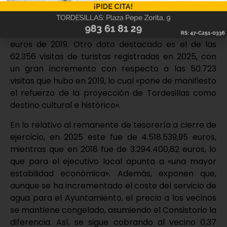
del bienestar económico, ya que, según los últimos
datos publicados, la Renta per Cápita bruta es de
28.175 euros –en 2023- comparados con los 22.894
euros de 2019. Otro dato destacado es el de las
62.356 visitas de turistas registradas en 2025, con
un gran incremento con respecto a las 50.723
visitas que hubo en 2019, lo cual «pone de manifiesto
el refuerzo de la proyección de Tordesillas como
destino cultural e histórico».
En lo relativo al remanente de tesorería a cierre de
ejercicio, en 2025 este fue de 4.518.539,95 euros,
mientras que en 2018 fue de 3.294.400,82 euros, lo
que para el ejecutivo local apunta a «una mayor
estabilidad económica». Además, exponen que,
aunque se ha incrementado el coste del servicio de
agua para el Ayuntamiento, el precio a los vecinos
se mantiene congelado, asumiendo el Consistorio la
diferencia. Así, se sigue cobrando al vecino 0,37