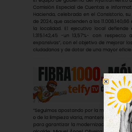
El equipo de gobierno del Ayuntamiento d
Comisión Especial de Cuentas e Informat
Hacienda, celebrada en el Consistorio, s
de 2024, que ascienden a los 11.008.140,66 
la localidad. El ejecutivo local defien
1.315.142,45 -un 13,57%- con respecto 
expansivas”, con el objetivo de mejorar lo
ciudadanos y de dotar de una mayor eficienc
“Seguimos apostando por la mejora de servi
o de la limpieza viaria, manteniendo el im
para garantizar la modernización, transfo
alcalde, Miguel Ángel Oliveira. El primer