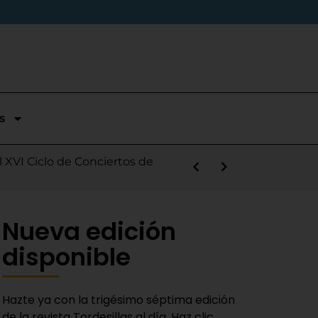
s
stórica temporada en Segunda
l XVI Ciclo de Conciertos de
s la salida de Víctor Alonso
guas Bravas y logra un puesto
las Nieves
e sábado
 Fiestas del Novillo
y adaptado a la actualidad»
Nueva edición
disponible
Hazte ya con la trigésimo séptima edición
de la revista Tordesillas al día. Haz clic