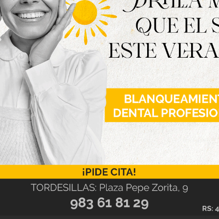
 beneficiosa situación económica del Consistorio,
cero”.
e han tenido en cuenta diversas propuestas
unicipales. Estas han sido posibles gracias a la
nción del gasto y a la implantación de medidas
remento de ingresos, gracias al aumento de las
y de una mayor recaudación en impuestos sobre