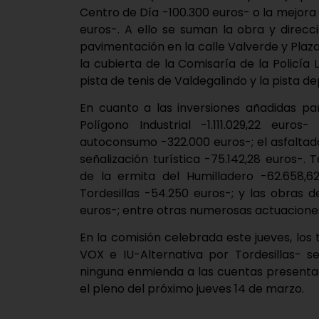
Centro de Día -100.300 euros- o la mejora
euros-. A ello se suman la obra y direcc
pavimentación en la calle Valverde y Plaz
la cubierta de la Comisaría de la Policía L
pista de tenis de Valdegalindo y la pista d
En cuanto a las inversiones añadidas pa
Polígono Industrial -1.111.029,22 euros
autoconsumo -322.000 euros-; el asfaltado
señalización turística -75.142,28 euros-.
de la ermita del Humilladero -62.658,62
Tordesillas -54.250 euros-; y las obras
euros-; entre otras numerosas actuacione
En la comisión celebrada este jueves, los
VOX e IU-Alternativa por Tordesillas- 
ninguna enmienda a las cuentas presenta
el pleno del próximo jueves 14 de marzo.