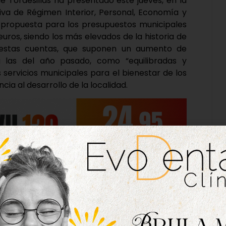
e Tordesillas ha presentado este jueves, en la
iva de Régimen Interior, Personal, Economía y
u propuesta para los presupuestos municipales
euros, siendo los más elevados de la historia de
de estas cuentas, que suponen un aumento de
a las del año pasado, como “equilibradas y
s servicios municipales para el bienestar de los
ia al desarrollo de la localidad.
cios públicos, como en el caso de la jardinería
pulso inversor que siempre nos ha caracterizado
rmación y mejora del municipio”, ha señalado el
 edil destaca que ha sido posible alcanzar esta