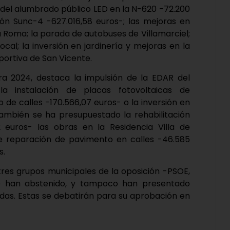
 del alumbrado público LED en la N-620 -72.200
ión Sunc-4 -627.016,58 euros-; las mejoras en
a Roma; la parada de autobuses de Villamarciel;
ocal; la inversión en jardinería y mejoras en la
eportiva de San Vicente.
ra 2024, destaca la impulsión de la EDAR del
- la instalación de placas fotovoltaicas de
 de calles -170.566,07 euros- o la inversión en
 También se ha presupuestado la rehabilitación
 euros- las obras en la Residencia Villa de
 de reparación de pavimento en calles -46.585
s.
 tres grupos municipales de la oposición -PSOE,
se han abstenido, y tampoco han presentado
das. Estas se debatirán para su aprobación en