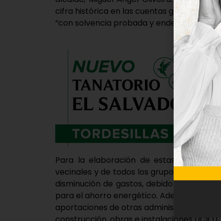
cifra histórica en las cuentas gracias a la
“con solvencia probada y endeudamiento 
Para la elaboración de estas cuentas s
vecinales y de todos los grupos políticos m
disminución de gastos, debido a la conte
para el ahorro energético. Además del inc
aportaciones de otras administraciones 
construcción, obras e instalaciones (ICIO).