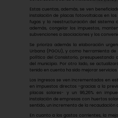
Estas cuentas, además, se ven beneficiad
instalación de placas fotovoltaicas en los 
fugas y la reestructuración del sistema 
además, congelar los impuestos, mantene
subvenciones a asociaciones y los conveni
Se prioriza además la elaboración urge
Urbana (PGOU), y como herramienta de g
político del Consistorio, presupuestando o
del municipio. Por otro lado, se actualiz
tenido en cuenta ha sido mejorar servicios 
Los ingresos se ven incrementados en es
en impuestos directos –gracias a la prev
placas solares- y un 96,26% en impues
instalación de empresas con huertos solare
sentido, un incremento de la recaudación a
En cuanto a los gastos corrientes, la mej