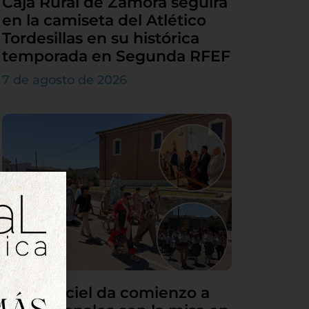
Caja Rural de Zamora seguirá
en la camiseta del Atlético
Tordesillas en su histórica
temporada en Segunda RFEF
7 de agosto de 2026
Villamarciel da comienzo a