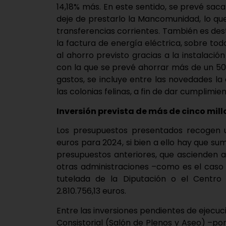
14,18% más. En este sentido, se prevé sacar 
deje de prestarlo la Mancomunidad, lo q
transferencias corrientes. También es de
la factura de energía eléctrica, sobre to
al ahorro previsto gracias a la instalación
con la que se prevé ahorrar más de un 50%
gastos, se incluye entre las novedades la
las colonias felinas, a fin de dar cumplimien
Inversión prevista de más de cinco mill
Los presupuestos presentados recogen un
euros para 2024, si bien a ello hay que su
presupuestos anteriores, que ascienden a 
otras administraciones –como es el caso de
tutelada de la Diputación o el Centro 
2.810.756,13 euros.
Entre las inversiones pendientes de ejecu
Consistorial (Salón de Plenos y Aseo) –por