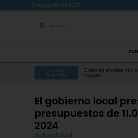
8 de agosto de 2026
Act
Caja Rural de Zamora 
Grandes artistas nacio
El presidente de la Di
Moisés Ramírez consi
Lo más
Villamarciel da comien
Continúa la venta de
Todo listo para el inic
Tordesillas refuerza 
El Pleno de Diputación
IU-APT plantea ocho p
destacado
RFEF
Órgano
Monge
para el Europeo
El gobierno local pr
presupuestos de 11.
2024
Actualidad