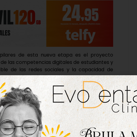
 pilares de esta nueva etapa es el proyecto
 de las competencias digitales de estudiantes y
ble de las redes sociales y la capacidad de
romueve la inclusión educativa, poniendo un
nos oportunidades o necesidades educativas
y la responsabilidad medioambiental, abordando
 (ODS) y trabajando en la preservación del