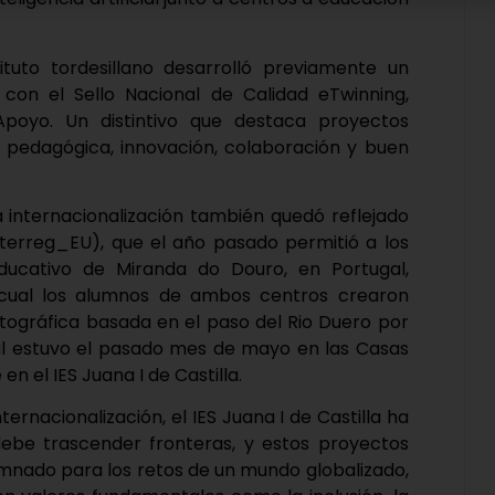
ituto tordesillano desarrolló previamente un
con el Sello Nacional de Calidad eTwinning,
Apoyo. Un distintivo que destaca proyectos
d pedagógica, innovación, colaboración y buen
 internacionalización también quedó reflejado
nterreg_EU), que el año pasado permitió a los
ducativo de Miranda do Douro, en Portugal,
 cual los alumnos de ambos centros crearon
fotográfica basada en el paso del Rio Duero por
ual estuvo el pasado mes de mayo en las Casas
 el IES Juana I de Castilla.
ernacionalización, el IES Juana I de Castilla ha
be trascender fronteras, y estos proyectos
mnado para los retos de un mundo globalizado,