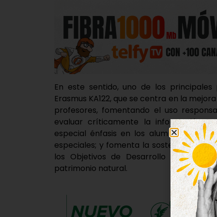
En este sentido, uno de los principales
Erasmus KA122, que se centra en la mejora
profesores, fomentando el uso responsa
evaluar críticamente la información; p
especial énfasis en los alumnos con me
especiales; y fomenta la sostenibilidad 
los Objetivos de Desarrollo Sostenible
patrimonio natural.