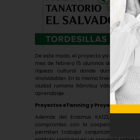
De este modo, el proyecto ya está dejando
mes de febrero 15 alumnos del centro vi
riqueza cultural donde durante una s
«inolvidable». En la misma línea, el próxim
ciudad rumana Râmnicu Vâlcea para cont
aprendizaje.
Proyectos eTwnning y Proyecto ERIS_IE
Además del Erasmus KA122, el IES Jua
compromiso con la cooperación intern
permiten trabajar conjuntamente con c
instituto participa en un proyecto sobre in