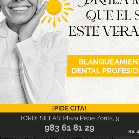
 huella en la comunidad educativa, y el pasado
ajaron a Évora, una ciudad portuguesa de gran
emana vivieron una experiencia educativa
o mes de mayo otros 11 estudiantes viajarán a la
inuar con el intercambio cultural y con el
na I de Castilla también ha reforzado su
acional mediante proyectos eTwinning, que
entros de otros países y, actualmente, el
teligencia artificial junto a centros d educación