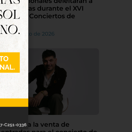
internacionales deleitarán a
Tordesillas durante el XVI
Ciclo de Conciertos de
Órgano
4 de agosto de 2026
Continúa la venta de